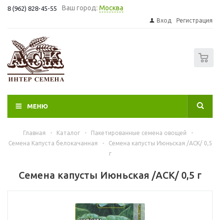
Ваш город:
Москва
8 (962) 828-45-55
Вход
Регистрация
0
МЕНЮ
Главная
-
Каталог
-
Пакетированные семена овощей
-
Семена Капуста белокачанная
-
Семена капусты Июньская /АСК/ 0,5
г
Семена капусты Июньская /АСК/ 0,5 г