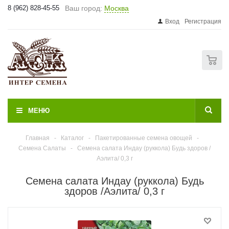
8 (962) 828-45-55
Ваш город:
Москва
Вход
Регистрация
0
МЕНЮ
Главная
-
Каталог
-
Пакетированные семена овощей
-
Семена Салаты
-
Семена салата Индау (руккола) Будь здоров /
Аэлита/ 0,3 г
Семена салата Индау (руккола) Будь
здоров /Аэлита/ 0,3 г