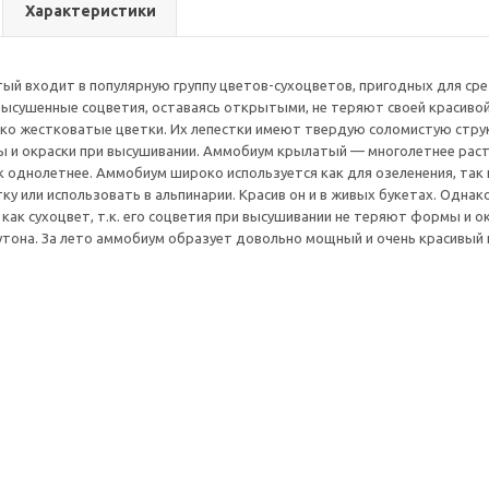
Характеристики
й входит в популярную группу цветов-сухоцветов, пригодных для срез
ысушенные соцветия, оставаясь открытыми, не теряют своей красиво
ко жестковатые цветки. Их лепестки имеют твердую соломистую струк
ы и окраски при высушивании. Аммобиум крылатый — многолетнее расте
 однолетнее. Аммобиум широко используется как для озеленения, так и
у или использовать в альпинарии. Красив он и в живых букетах. Однако
как сухоцвет, т.к. его соцветия при высушивании не теряют формы и ок
тона. За лето аммобиум образует довольно мощный и очень красивый 