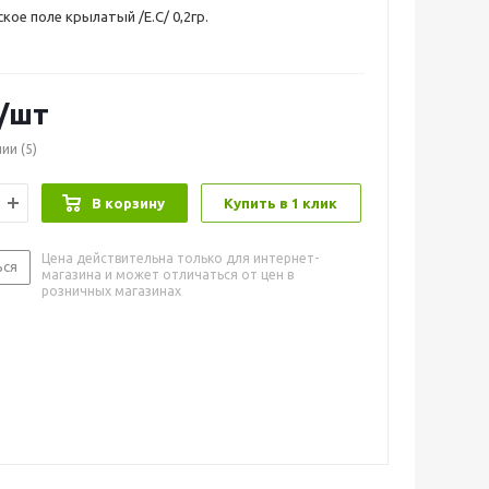
кое поле крылатый /Е.С/ 0,2гр.
/шт
чии
(5)
В корзину
Купить в 1 клик
Цена действительна только для интернет-
ься
магазина и может отличаться от цен в
розничных магазинах