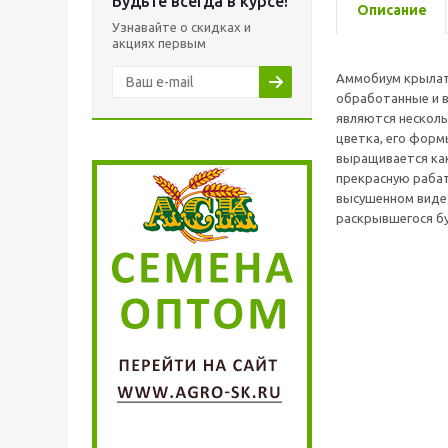
Будьте всегда в курсе!
Описание
Узнавайте о скидках и
акциях первым
Аммобиум крылаты
обработанные и в
являются несколь
цветка, его форм
выращивается как
прекрасную рабатк
высушенном виде 
раскрывшегося бу