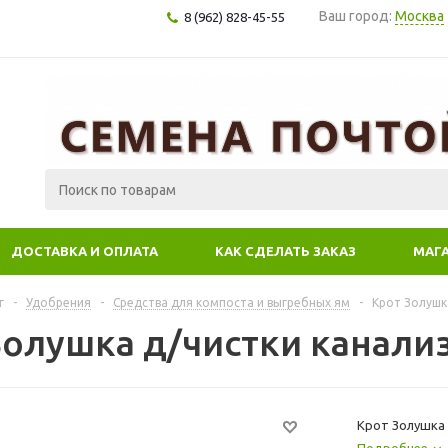
Ваш город:
Москва
8 (962) 828-45-55
ДОСТАВКА И ОПЛАТА
КАК СДЕЛАТЬ ЗАКАЗ
МАГ
г
-
Удобрения
-
Средства для компоста и выгребных ям
-
Крот Золушка
олушка д/чистки канализа
Крот Золушка 