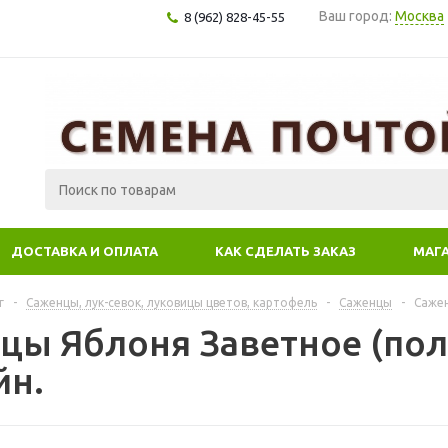
Ваш город:
Москва
8 (962) 828-45-55
ДОСТАВКА И ОПЛАТА
КАК СДЕЛАТЬ ЗАКАЗ
МАГ
г
-
Саженцы, лук-севок, луковицы цветов, картофель
-
Саженцы
-
Сажен
цы Яблоня Заветное (полу
йн.