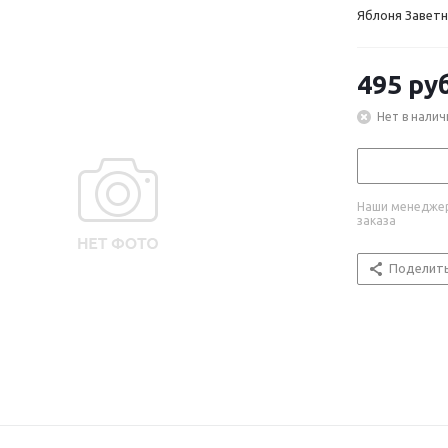
Яблоня Заветно
495
руб
Нет в налич
Наши менеджер
заказа
Поделит