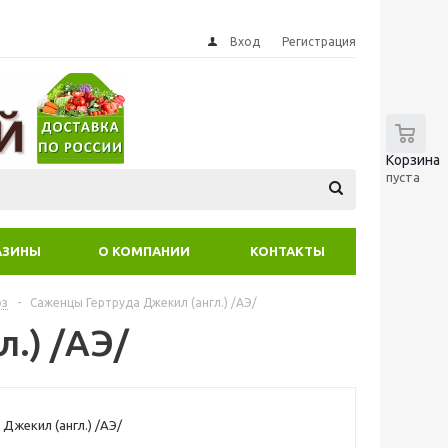
Вход
Регистрация
0
Корзина
пуста
АЗИНЫ
О КОМПАНИИ
КОНТАКТЫ
оз
-
Саженцы Гертруда Джекил (англ.) /АЭ/
.) /АЭ/
Джекил (англ.) /АЭ/