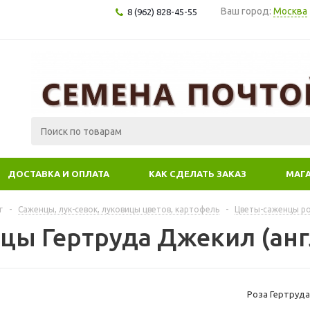
Ваш город:
Москва
8 (962) 828-45-55
ДОСТАВКА И ОПЛАТА
КАК СДЕЛАТЬ ЗАКАЗ
МАГ
г
-
Саженцы, лук-севок, луковицы цветов, картофель
-
Цветы-саженцы р
цы Гертруда Джекил (англ
Роза Гертруда 