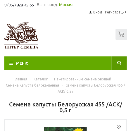
Ваш город:
Москва
8 (962) 828-45-55
Вход
Регистрация
0
МЕНЮ
Главная
-
Каталог
-
Пакетированные семена овощей
-
Семена Капуста белокачанная
-
Семена капусты Белорусская 455 /
АСК/ 0,5 г
Семена капусты Белорусская 455 /АСК/
0,5 г