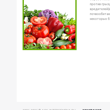
против грыз
вредителей(в
почвообитаю
некоторых б