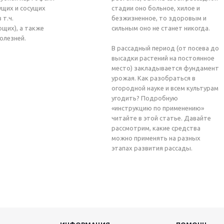
ущих и сосущих
стадии оно больное, хилое и
 т.ч.
безжизненное, то здоровым и
щих), а также
сильным оно не станет никогда.
олезней.
В рассадный период (от посева до
высадки растений на постоянное
место) закладывается фундамент
урожая. Как разобраться в
огородной науке и всем культурам
угодить? Подробную
«инструкцию по применению»
читайте в этой статье. Давайте
рассмотрим, какие средства
можно применять на разных
этапах развития рассады.