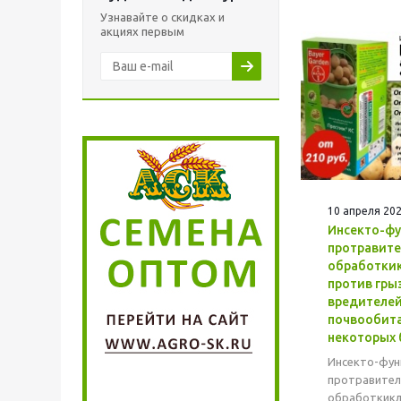
Узнавайте о скидках и
акциях первым
10 апреля 20
Инсекто-ф
протравите
обработкик
против гры
вредителей(
почвообита
некоторых 
Инсекто-фун
протравител
обработкикл