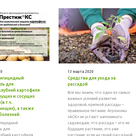
20
13 марта 2020
унгицидный
Средства для ухода за
ль для
рассадой
лубней картофеля
Все мы знаем, что одно из самых
зущих и сосущих
важных условий развития
в т.ч.
здоровой, крепкой рассады –
ющих), а также
правильное питание. Агрономы
болезней.
«АСК» не устают напоминать
гицидный
садоводам, что рассада – это не
ь для
будущее растение, это уже
убней картофеля
растение; если на своей рассадной