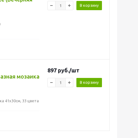
В корзину
я
897
руб.
/шт
мазная мозаика
В корзину
а 41x30см, 33 цвета