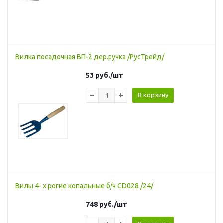
Вилка посадочная ВП-2 дер.ручка /РусТрейд/
53
руб.
/шт
В корзину
Вилы 4- х рогие копальные б/ч CD028 /24/
748
руб.
/шт