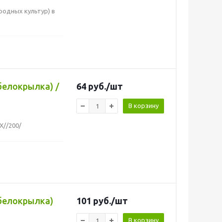
ородных культур) в
 белокрылка) /
64
руб.
/шт
В корзину
Х//200/
 белокрылка)
101
руб.
/шт
В корзину