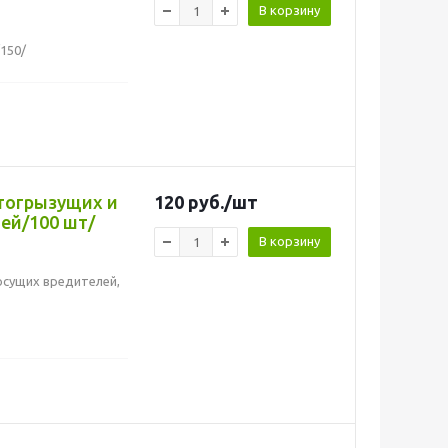
В корзину
/150/
стогрызущих и
120
руб.
/шт
ей/100 шт/
В корзину
сосущих вредителей,