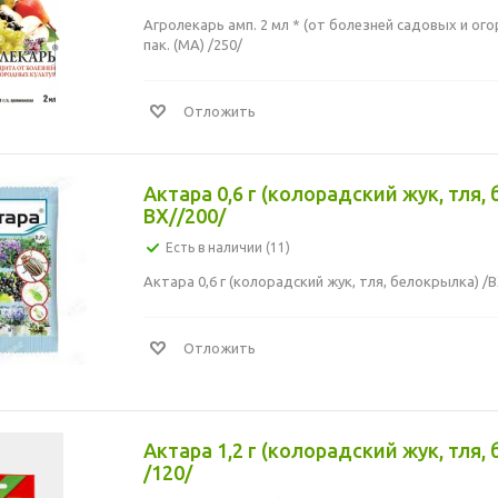
Агролекарь амп. 2 мл * (от болезней садовых и ог
пак. (МА) /250/
Отложить
Актара 0,6 г (колорадский жук, тля,
ВХ//200/
Есть в наличии (11)
Актара 0,6 г (колорадский жук, тля, белокрылка) /В
Отложить
Актара 1,2 г (колорадский жук, тля,
/120/