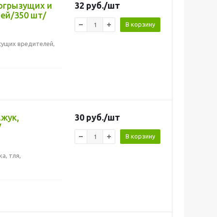
тогрызущих и
32
руб.
/шт
ей/350 шт/
В корзину
осущих вредителей,
.жук,
30
руб.
/шт
/
В корзину
а, тля,