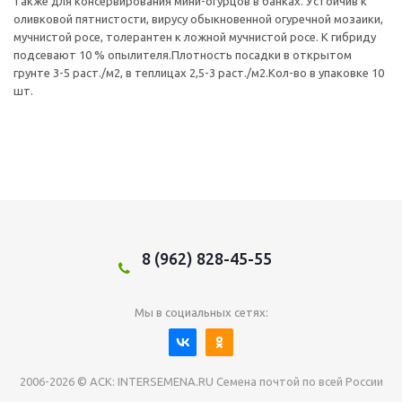
также для консервирования мини-огурцов в банках. Устойчив к
оливковой пятнистости, вирусу обыкновенной огуречной мозаики,
мучнистой росе, толерантен к ложной мучнистой росе. К гибриду
подсевают 10 % опылителя.Плотность посадки в открытом
грунте 3-5 раст./м2, в теплицах 2,5-3 раст./м2.Кол-во в упаковке 10
шт.
8 (962) 828-45-55
Мы в социальных сетях:
2006-2026 © АСК: INTERSEMENA.RU Семена почтой по всей России