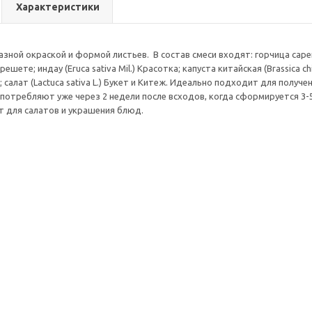
Характеристики
азной окраской и формой листьев. В состав смеси входят: горчица сарептс
решете; индау (Eruca sativa Mil.) Красотка; капуста китайская (Brassica chi
 салат (Lactuca sativa L.) Букет и Китеж. Идеально подходит для полу
 употребляют уже через 2 недели после всходов, когда сформируется 3
 для салатов и украшения блюд.