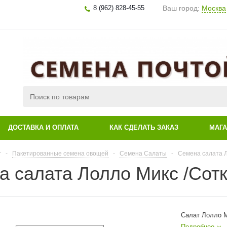
8 (962) 828-45-55
Ваш город:
Москва
ДОСТАВКА И ОПЛАТА
КАК СДЕЛАТЬ ЗАКАЗ
МАГ
г
-
Пакетированные семена овощей
-
Семена Салаты
-
Семена салата Ло
 салата Лолло Микс /Сотка
Салат Лолло Ми
Подробнее