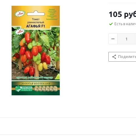
105
руб
Есть в нали
Поделит