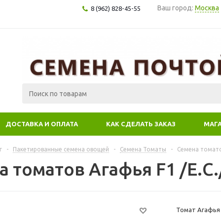
Ваш город:
Москва
8 (962) 828-45-55
ДОСТАВКА И ОПЛАТА
КАК СДЕЛАТЬ ЗАКАЗ
МАГ
г
-
Пакетированные семена овощей
-
Семена Томаты
-
Семена томатов
 томатов Агафья F1 /Е.С./
Томат Агафья F