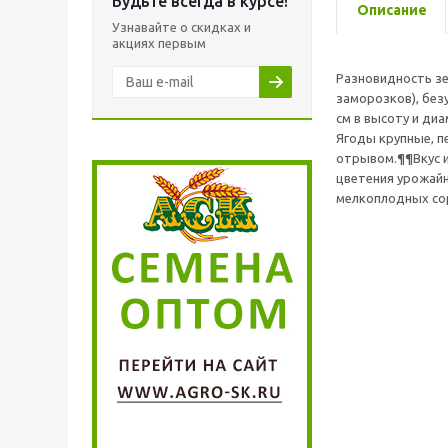
Будьте всегда в курсе!
Описание
Узнавайте о скидках и
акциях первым
Разновидность зе
заморозков), без
см в высоту и диа
Ягоды крупные, пе
отрывом.¶¶Вкус и
цветения урожайн
мелкоплодных сор