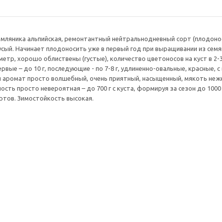
мляника альпийская, ремонтантный нейтральнодневный сорт (плодоноси
усый. Начинает плодоносить уже в первый год при выращивании из семя
метр, хорошо облиствены (густые), количество цветоносов на куст в 2-3 
рвые – до 10 г, последующие - по 7-8 г, удлиненно-овальные, красные,
 аромат просто волшебный, очень приятный, насыщенный, мякоть нежна
ость просто невероятная – до 700 г с куста, формируя за сезон до 100
тов. Зимостойкость высокая.