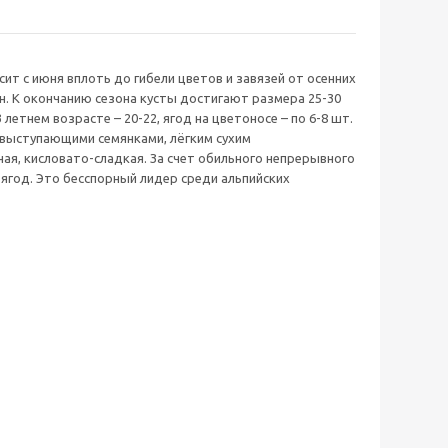
т с июня вплоть до гибели цветов и завязей от осенних
н. К окончанию сезона кусты достигают размера 25-30
летнем возрасте – 20-22, ягод на цветоносе – по 6-8 шт.
 с выступающими семянками, лёгким сухим
я, кисловато-сладкая. За счет обильного непрерывного
0 ягод. Это бесспорный лидер среди альпийских