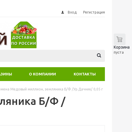
Вход
Регистрация
0
Корзина
пуста
АЗИНЫ
О КОМПАНИИ
КОНТАКТЫ
емена Медовый миллион, земляника Б/Ф /Ур.Дачник/ 0,05 г
ляника Б/Ф /