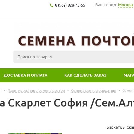
Ваш город:
Москва
8 (962) 828-45-55
ДОСТАВКА И ОПЛАТА
КАК СДЕЛАТЬ ЗАКАЗ
МАГ
г
-
Пакетированные семена цветов
-
Семена цветов бархатцы
-
Семена
 Скарлет София /Сем.Алт.
Бархатцы Скар