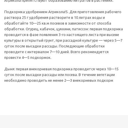
Агрикола препятствуют образованию нитратов в растениях.
Подкормка удобрением Агрикола!5. Для приготовления рабочего
раствора 25 г удобрения растворите в 10 литрах воды и
обработайте 10—25 кв.м посевов в зависимости от способа
обработки. Огурец, кабачок, цуккини, патиссон: первая подкормка
проводится в фазе появления 3-го настоящего листа при высеве
культуры в открытый грунт, при рассадной культуре — через 5—7
суток после высадки рассады. Последующие обработки
проводите с интервалом 7—10 дней. Всего рекомендуется
провести 4—5 подкормок.
Дыня: первая внекорневая подкормка проводится через 10—15
суток после высадки рассады или посева. В течение вегетации
необходимо проводить не менее 2—3 внекорневых подкорм