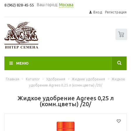
Ваш город:
Москва
8 (962) 828-45-55
Вход
Регистрация
0
МЕНЮ
Главная
-
Каталог
-
Удобрения
-
Жидкие удобрения
-
Жидкое
удобрение Agrees 0,25 л (комн.цветы) /20/
Жидкое удобрение Agrees 0,25 л
(комн.цветы) /20/