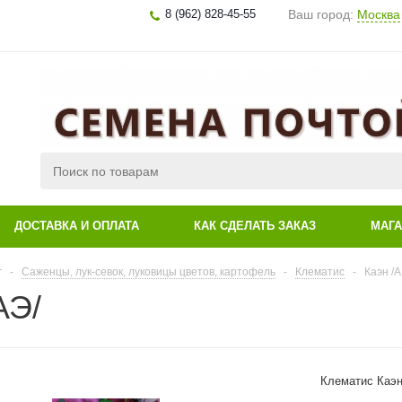
8 (962) 828-45-55
Ваш город:
Москва
ДОСТАВКА И ОПЛАТА
КАК СДЕЛАТЬ ЗАКАЗ
МАГ
г
-
Саженцы, лук-севок, луковицы цветов, картофель
-
Клематис
-
Каэн /А
АЭ/
Клематис Каэн