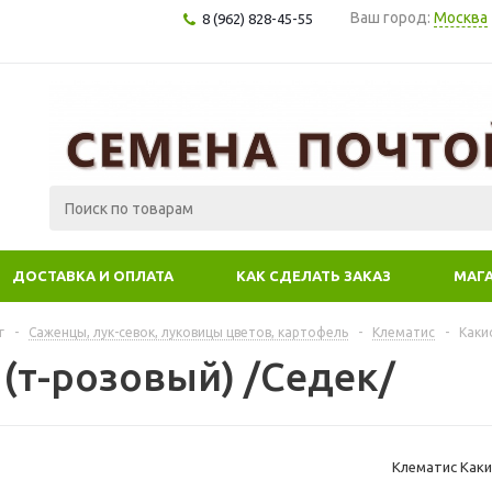
Ваш город:
Москва
8 (962) 828-45-55
ДОСТАВКА И ОПЛАТА
КАК СДЕЛАТЬ ЗАКАЗ
МАГ
г
-
Саженцы, лук-севок, луковицы цветов, картофель
-
Клематис
-
Каки
 (т-розовый) /Седек/
Клематис Каки