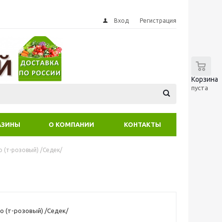
Вход
Регистрация
0
Корзина
пуста
АЗИНЫ
О КОМПАНИИ
КОНТАКТЫ
о (т-розовый) /Седек/
о (т-розовый) /Седек/