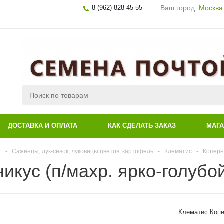
8 (962) 828-45-55
Ваш город:
Москва
ДОСТАВКА И ОПЛАТА
КАК СДЕЛАТЬ ЗАКАЗ
МАГ
г
-
Саженцы, лук-севок, луковицы цветов, картофель
-
Клематис
-
Коперни
икус (п/махр. ярко-голубо
Клематис Копер