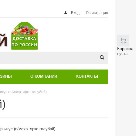
Вход
Регистрация
0
Корзина
пуста
АЗИНЫ
О КОМПАНИИ
КОНТАКТЫ
кус (п/махр. ярко-голубой)
й)
никус (п/махр. ярко-голубой)