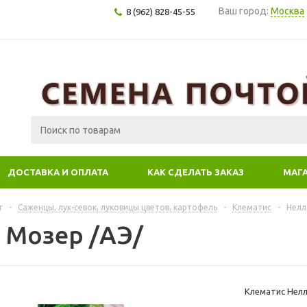
Ваш город:
Москва
8 (962) 828-45-55
ДОСТАВКА И ОПЛАТА
КАК СДЕЛАТЬ ЗАКАЗ
МАГ
г
-
Саженцы, лук-севок, луковицы цветов, картофель
-
Клематис
-
Нелл
 Мозер /АЭ/
Клематис Нелл