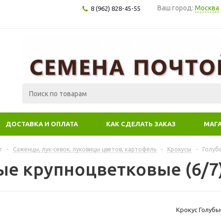
Ваш город:
Москва
8 (962) 828-45-55
ДОСТАВКА И ОПЛАТА
КАК СДЕЛАТЬ ЗАКАЗ
МАГ
г
-
Саженцы, лук-севок, луковицы цветов, картофель
-
Крокусы
-
Голуб
ые крупноцветковые (6/7)
Крокус Голубы