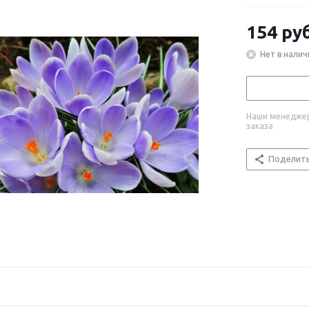
154
руб
Нет в налич
Наши менеджер
заказа
Поделит