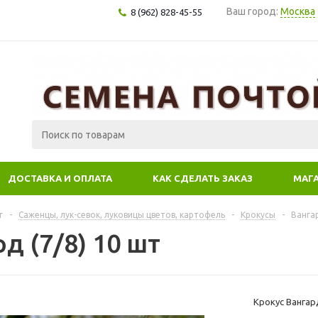
Ваш город:
Москва
8 (962) 828-45-55
ДОСТАВКА И ОПЛАТА
КАК СДЕЛАТЬ ЗАКАЗ
МАГ
г
-
Саженцы, лук-севок, луковицы цветов, картофель
-
Крокусы
-
Вангар
д (7/8) 10 шт
Крокус Вангард