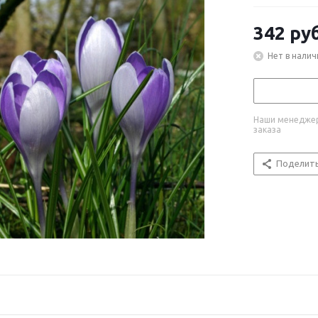
342
руб
Нет в налич
Наши менеджер
заказа
Поделит