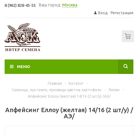
Ваш город:
Москва
8 (962) 828-45-55
Вход
Регистрация
0
МЕНЮ
Главная
-
Каталог
-
Саженцы, лук-севок, луковицы цветов, картофель
-
Лилии
-
Апфейсинг Еллоу (желтая) 14/16 (2 шт/у) /АЭ/
Апфейсинг Еллоу (желтая) 14/16 (2 шт/у) /
АЭ/