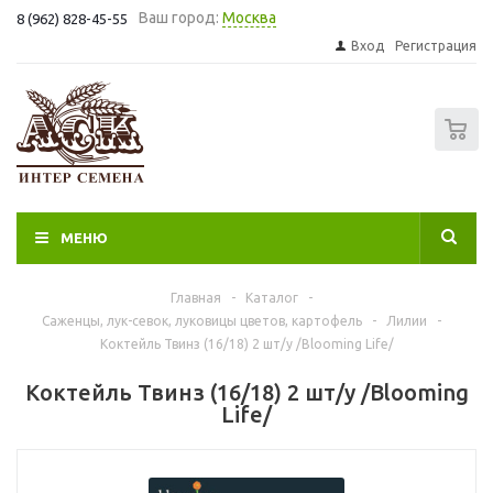
Ваш город:
Москва
8 (962) 828-45-55
Вход
Регистрация
0
МЕНЮ
Главная
-
Каталог
-
Саженцы, лук-севок, луковицы цветов, картофель
-
Лилии
-
Коктейль Твинз (16/18) 2 шт/у /Blooming Life/
Коктейль Твинз (16/18) 2 шт/у /Blooming
Life/