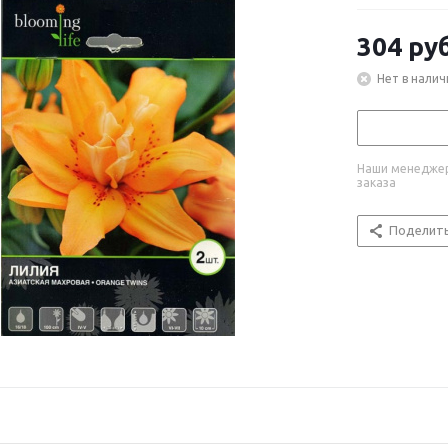
304
руб
Нет в налич
Наши менеджер
заказа
Поделит