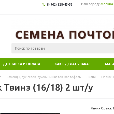
Ваш город:
Москва
8 (962) 828-45-55
ДОСТАВКА И ОПЛАТА
КАК СДЕЛАТЬ ЗАКАЗ
МАГ
г
-
Саженцы, лук-севок, луковицы цветов, картофель
-
Лилии
-
Оранж Тв
Твинз (16/18) 2 шт/у
Лилия Оранж Тв