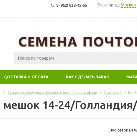
Ваш город:
Москва
8 (962) 828-45-55
ДОСТАВКА И ОПЛАТА
КАК СДЕЛАТЬ ЗАКАЗ
МАГ
г
-
Саженцы, лук-севок, луковицы цветов, картофель
-
Лук-севок
-
Белы
 мешок 14-24/Голландия/ 
Лук-севок Бел