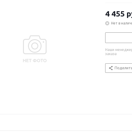
4 455
р
Нет в налич
Наши менеджер
заказа
Поделит