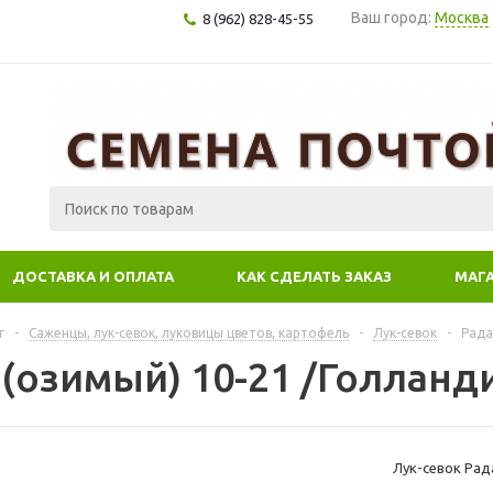
Ваш город:
Москва
8 (962) 828-45-55
ДОСТАВКА И ОПЛАТА
КАК СДЕЛАТЬ ЗАКАЗ
МАГ
г
-
Саженцы, лук-севок, луковицы цветов, картофель
-
Лук-севок
-
Рада
(озимый) 10-21 /Голланди
Лук-севок Рада