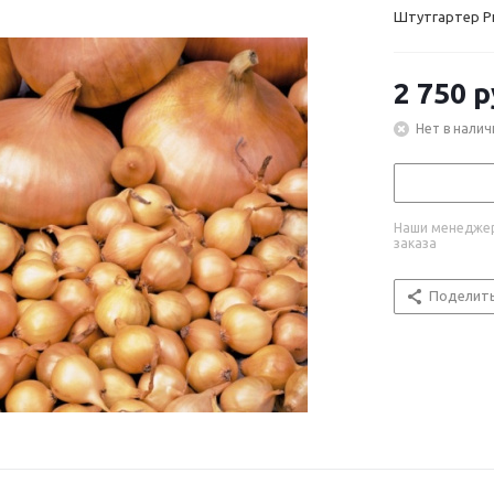
Штутгартер Ри
2 750
р
Нет в налич
Наши менеджер
заказа
Поделит