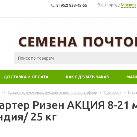
Ваш город:
Москва
8 (962) 828-45-55
ДОСТАВКА И ОПЛАТА
КАК СДЕЛАТЬ ЗАКАЗ
МАГ
г
-
Саженцы, лук-севок, луковицы цветов, картофель
-
Лук-севок
-
Штут
артер Ризен АКЦИЯ 8-21 
дия/ 25 кг