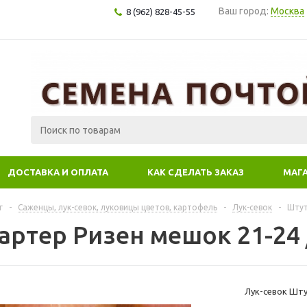
Ваш город:
Москва
8 (962) 828-45-55
ДОСТАВКА И ОПЛАТА
КАК СДЕЛАТЬ ЗАКАЗ
МАГ
г
-
Саженцы, лук-севок, луковицы цветов, картофель
-
Лук-севок
-
Штут
ртер Ризен мешок 21-24 /
Лук-севок Шту