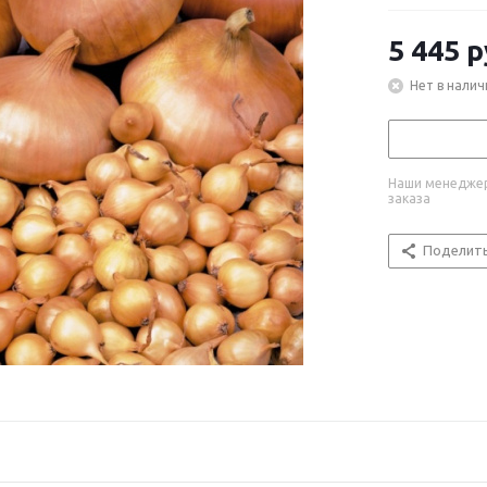
5 445
р
Нет в налич
Наши менеджер
заказа
Поделит