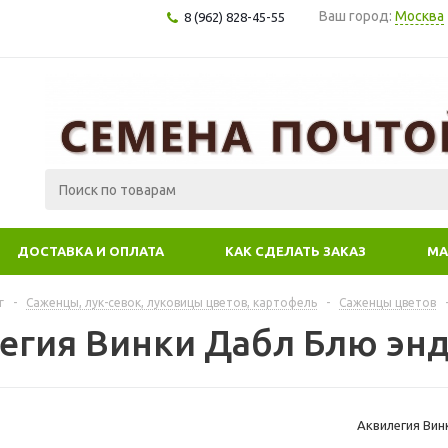
Ваш город:
Москва
8 (962) 828-45-55
ДОСТАВКА И ОПЛАТА
КАК СДЕЛАТЬ ЗАКАЗ
МА
г
-
Саженцы, лук-севок, луковицы цветов, картофель
-
Саженцы цветов
егия Винки Дабл Блю энд 
Аквилегия Вин