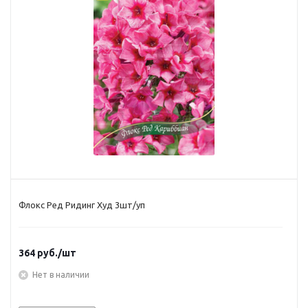
Флокс Ред Ридинг Худ 3шт/уп
364
руб.
/шт
Нет в наличии