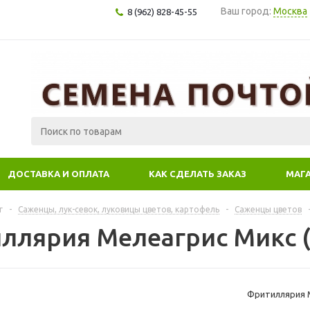
Ваш город:
Москва
8 (962) 828-45-55
ДОСТАВКА И ОПЛАТА
КАК СДЕЛАТЬ ЗАКАЗ
МАГ
г
-
Саженцы, лук-севок, луковицы цветов, картофель
-
Саженцы цветов
ллярия Мелеагрис Микс (5
Фритиллярия М