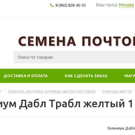
Ваш город:
Москва
8 (962) 828-45-55
ДОСТАВКА И ОПЛАТА
КАК СДЕЛАТЬ ЗАКАЗ
МАГ
г
-
Саженцы, лук-севок, луковицы цветов, картофель
-
Саженцы цветов
иум Дабл Трабл желтый 1
Гелениум Дабл