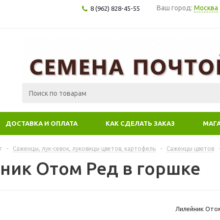
Ваш город:
Москва
8 (962) 828-45-55
ДОСТАВКА И ОПЛАТА
КАК СДЕЛАТЬ ЗАКАЗ
МАГ
г
-
Саженцы, лук-севок, луковицы цветов, картофель
-
Саженцы цветов
ник Отом Ред в горшке
Лилейник Отом