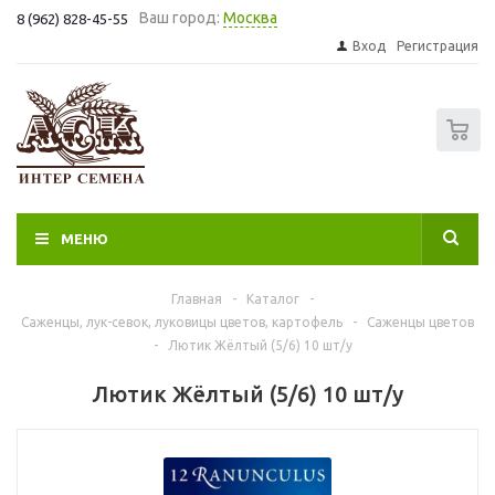
Ваш город:
Москва
8 (962) 828-45-55
Вход
Регистрация
0
МЕНЮ
Главная
-
Каталог
-
Саженцы, лук-севок, луковицы цветов, картофель
-
Саженцы цветов
-
Лютик Жёлтый (5/6) 10 шт/у
Лютик Жёлтый (5/6) 10 шт/у