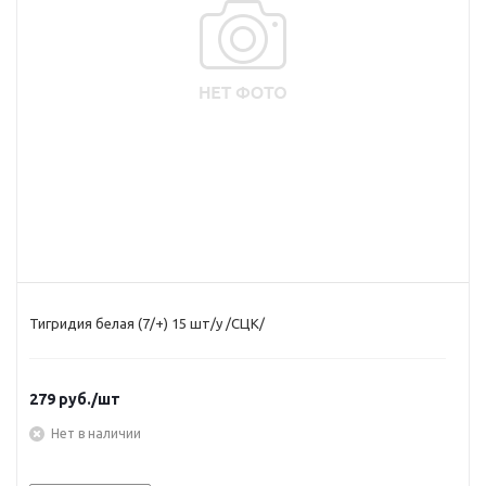
Тигридия белая (7/+) 15 шт/у /СЦК/
279
руб.
/шт
Нет в наличии