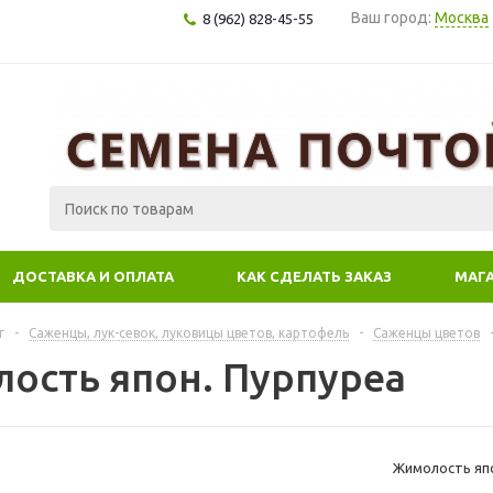
Ваш город:
Москва
8 (962) 828-45-55
ДОСТАВКА И ОПЛАТА
КАК СДЕЛАТЬ ЗАКАЗ
МАГ
г
-
Саженцы, лук-севок, луковицы цветов, картофель
-
Саженцы цветов
ость япон. Пурпуреа
Жимолость япо