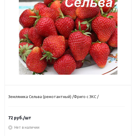
Земляника Сельва (ремотантный) /Фриго с ЗКС /
72
руб.
/шт
Нет в наличии