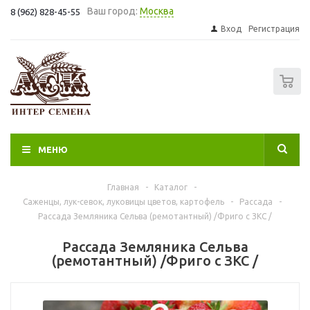
Ваш город:
Москва
8 (962) 828-45-55
Вход
Регистрация
0
МЕНЮ
Главная
-
Каталог
-
Саженцы, лук-севок, луковицы цветов, картофель
-
Рассада
-
Рассада Земляника Сельва (ремотантный) /Фриго с ЗКС /
Рассада Земляника Сельва
(ремотантный) /Фриго с ЗКС /