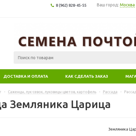
Ваш город:
Москва
8 (962) 828-45-55
ДОСТАВКА И ОПЛАТА
КАК СДЕЛАТЬ ЗАКАЗ
МАГ
г
-
Саженцы, лук-севок, луковицы цветов, картофель
-
Рассада
-
Расса
да Земляника Царица
Земляника Ца