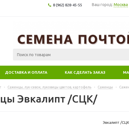
Ваш город:
Москва
8 (962) 828-45-55
ДОСТАВКА И ОПЛАТА
КАК СДЕЛАТЬ ЗАКАЗ
МА
г
-
Саженцы, лук-севок, луковицы цветов, картофель
-
Саженцы
-
Сажен
цы Эвкалипт /СЦК/
Эвкалипт /СЦК