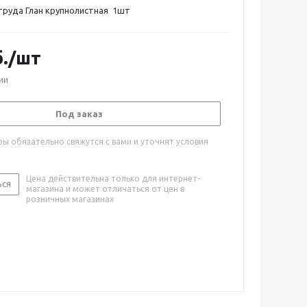
труда Глан крупнолистная 1шт
.
/шт
ии
Под заказ
ы обязательно свяжутся с вами и уточнят условия
Цена действительна только для интернет-
ься
магазина и может отличаться от цен в
розничных магазинах