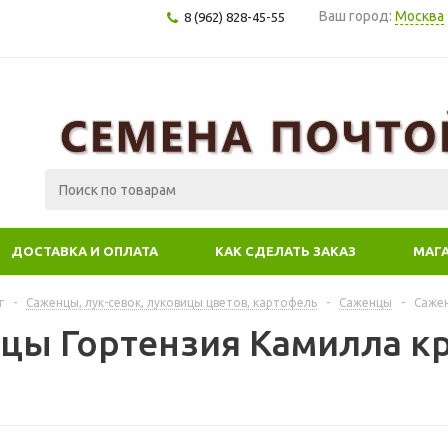
Ваш город:
Москва
8 (962) 828-45-55
ДОСТАВКА И ОПЛАТА
КАК СДЕЛАТЬ ЗАКАЗ
МАГ
г
-
Саженцы, лук-севок, луковицы цветов, картофель
-
Саженцы
-
Сажен
цы Гортензия Камилла к