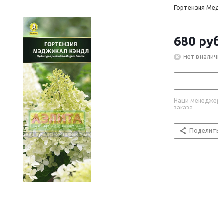
Гортензия Ме
680
руб
Нет в налич
Наши менеджер
заказа
Поделит