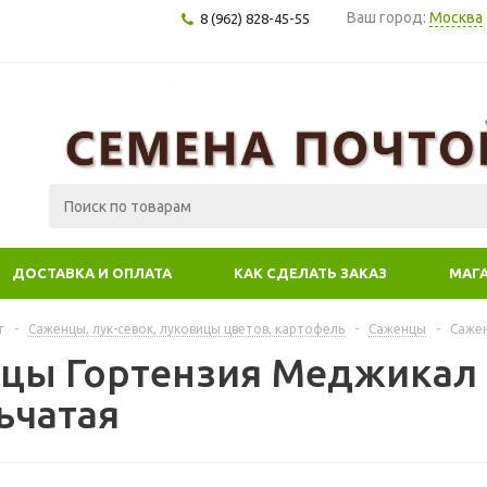
Ваш город:
Москва
8 (962) 828-45-55
ДОСТАВКА И ОПЛАТА
КАК СДЕЛАТЬ ЗАКАЗ
МАГ
г
-
Саженцы, лук-севок, луковицы цветов, картофель
-
Саженцы
-
Саже
цы Гортензия Меджикал
ьчатая