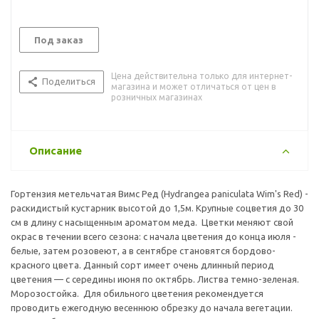
Под заказ
Цена действительна только для интернет-
Поделиться
магазина и может отличаться от цен в
розничных магазинах
Описание
Гортензия метельчатая Вимс Ред (Hydrangea paniculata Wim's Red) -
раскидистый кустарник высотой до 1,5м. Крупные соцветия до 30
см в длину с насыщенным ароматом меда. Цветки меняют свой
окрас в течении всего сезона: с начала цветения до конца июля -
белые, затем розовеют, а в сентябре становятся бордово-
красного цвета. Данный сорт имеет очень длинный период
цветения — с середины июня по октябрь. Листва темно-зеленая.
Морозостойка. Для обильного цветения рекомендуется
проводить ежегодную весеннюю обрезку до начала вегетации.