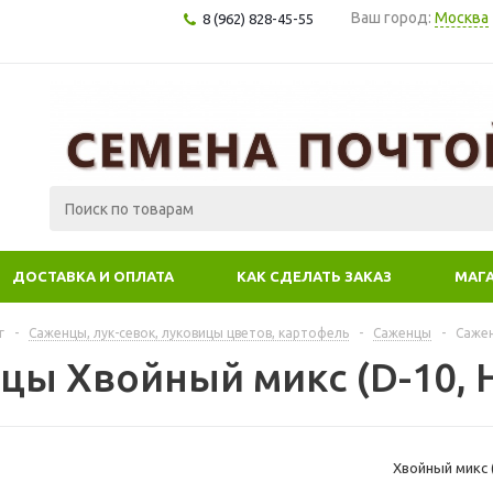
Ваш город:
Москва
8 (962) 828-45-55
ДОСТАВКА И ОПЛАТА
КАК СДЕЛАТЬ ЗАКАЗ
МАГ
г
-
Саженцы, лук-севок, луковицы цветов, картофель
-
Саженцы
-
Сажен
цы Хвойный микс (D-10, H
Хвойный микс (