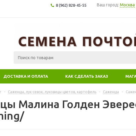
Ваш город:
Москва
8 (962) 828-45-55
ДОСТАВКА И ОПЛАТА
КАК СДЕЛАТЬ ЗАКАЗ
МАГ
г
-
Саженцы, лук-севок, луковицы цветов, картофель
-
Саженцы
-
Сажен
цы Малина Голден Эверест
ming/