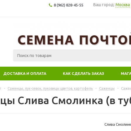
Ваш город:
Москва
8 (962) 828-45-55
ДОСТАВКА И ОПЛАТА
КАК СДЕЛАТЬ ЗАКАЗ
МАГ
г
-
Саженцы, лук-севок, луковицы цветов, картофель
-
Саженцы
-
Сажен
цы Слива Смолинка (в ту
Слива Смолинка